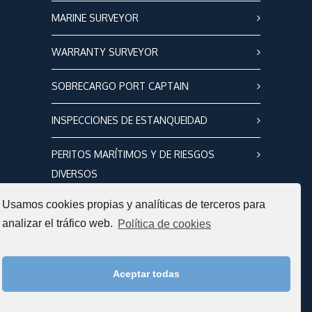
MARINE SURVEYOR
WARRANTY SURVEYOR
SOBRECARGO PORT CAPTAIN
INSPECCIONES DE ESTANQUEIDAD
PERITOS MARÍTIMOS Y DE RIESGOS
DIVERSOS
Usamos cookies propias y analíticas de terceros para
analizar el tráfico web.
Política de cookies
CONTACTO
C/ Antonio López, 62, entresuelo
C.P. 39009 Santander, Cantabria
Aceptar todas
+34 676 303 698