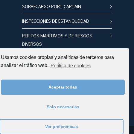
SOBRECARGO PORT CAPTAIN
INSPECCIONES DE ESTANQUEIDAD
PERITOS MARÍTIMOS Y DE RIESGOS
DIVERSOS
Usamos cookies propias y analíticas de terceros para
analizar el tráfico web.
Política de cookies
CONTACTO
C/ Antonio López, 62, entresuelo
C.P. 39009 Santander, Cantabria
Aceptar todas
+34 676 303 698
polaris@polarissurvey.es
Solo necesarias
Ver preferenicas