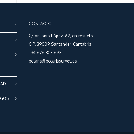
CONTACTO
C/ Antonio López, 62, entresuelo
C.P. 39009 Santander, Cantabria
+34 676 303 698
polaris@polarissurvey.es
DAD
SGOS